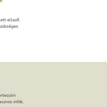
n
tt ellazít
 szükséges
rtesülni
asznos infók,