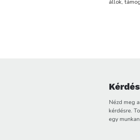
állok, támog
Kérdés
Nézd meg a
kérdésre. T
egy munkana