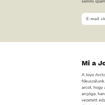
semmi spam, 
E-
MAIL
CÍMED
KEDVENC
ÉTELED
Mi a J
A Joyo Arct
fókuszálunk
arcot, hogy
arcjóga, ha
vezetett ed