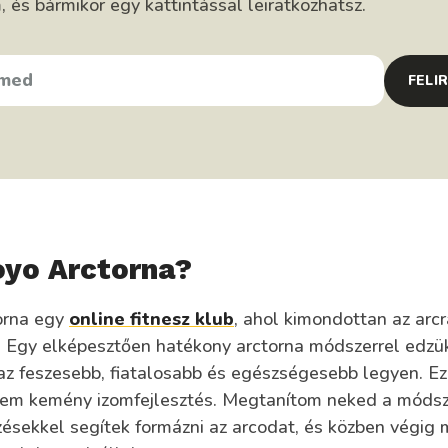
és bármikor egy kattintással leiratkozhatsz.
FELI
oyo Arctorna?
orna egy
online fitnesz klub
, ahol kimondottan az arcr
. Egy elképesztően hatékony arctorna módszerrel edzük
 az feszesebb, fiatalosabb és egészségesebb legyen. E
nem kemény izomfejlesztés. Megtanítom neked a módsz
zésekkel segítek formázni az arcodat, és közben végig 