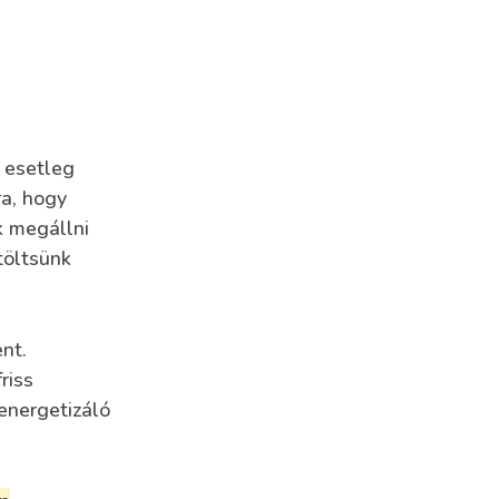
 esetleg
ra, hogy
k megállni
töltsünk
nt.
riss
energetizáló