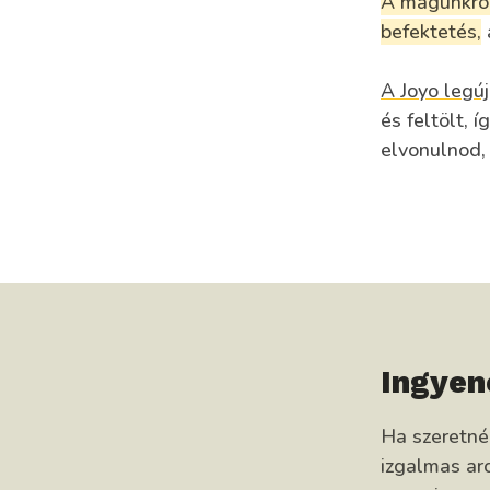
A magunkró
befektetés,
A Joyo legúj
és feltölt, 
elvonulnod,
Ingyen
Ha szeretn
izgalmas arc