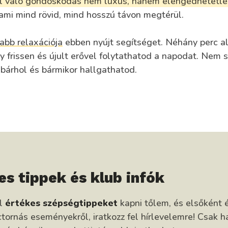
l való gondoskodás nem luxus, hanem elengedhetetle
ami mind rövid, mind hosszú távon megtérül.
abb relaxációja
ebben nyújt segítséget. Néhány perc ala
így frissen és újult erővel folytathatod a napodat. Nem
 bárhol és bármikor hallgathatod.
es tippek és klub infók
él
értékes szépségtippeket
kapni tőlem, és elsőként é
tornás eseményekről, iratkozz fel hírlevelemre! Csak h