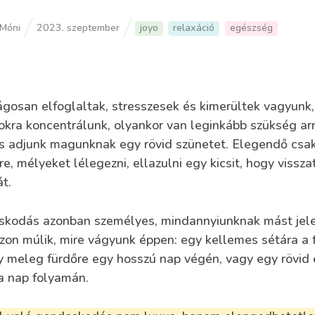
Móni
2023. szeptember
joyo
relaxáció
egészség
ágosan elfoglaltak, stresszesek és kimerültek vagyunk,
okra koncentrálunk, olyankor van leginkább szükség ar
és adjunk magunknak egy rövid szünetet. Elegendő csa
e, mélyeket lélegezni, ellazulni egy kicsit, hogy vissza
t.
kodás azonban személyes, mindannyiunknak mást jele
zon múlik, mire vágyunk éppen: egy kellemes sétára a f
y meleg fürdőre egy hosszú nap végén, vagy egy rövid 
 a nap folyamán.