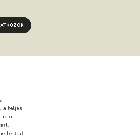
RATKOZOK
a
 a teljes
z nem
ert,
melletted