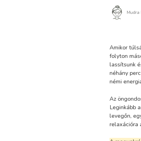
Mudra 
Amikor túls
folyton más
lassítsunk 
néhány percr
némi energiá
Az öngondos
Leginkább a
levegőn, eg
relaxációra