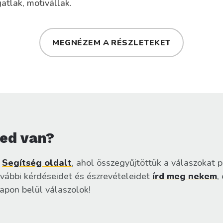
atlak, motivállak.
MEGNÉZEM A RÉSZLETEKET
ed van?
Segítség oldalt
, ahol összegyűjtöttük a válaszokat p
ovábbi kérdéseidet és észrevételeidet
írd meg nekem
,
pon belül válaszolok!