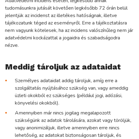
Adatvédelmi incidens esetén, legkésőbb annak
tudomásunkra jutását követően legkésőbb 72 órán belül
jelentjük az incidenst az illetékes hatóságnak, illetve
tájékozatunk téged az eseményről. Erre a tájékoztatásra
nem vagyunk kötelesek, ha az incidens valószínűleg nem jár
adatvédelmi kockázattal a jogaidra és szabadságodra
nézve.
Meddig tároljuk az adataidat
Személyes adataidat addig tároljuk, amíg erre a
szolgáltatás nyújtásához szükség van, vagy ameddig
üzleti okokból ez szükséges (például jogi, adózási,
könyvelési okokból).
Amennyiben már nincs jogilag megalapozott
szükségünk az adatok tárolására, azokat vagy töröljük,
vagy anonimizáljuk, illetve amennyiben erre nincs
lehetőség, az adatokat biztonságosan tároljuk, és