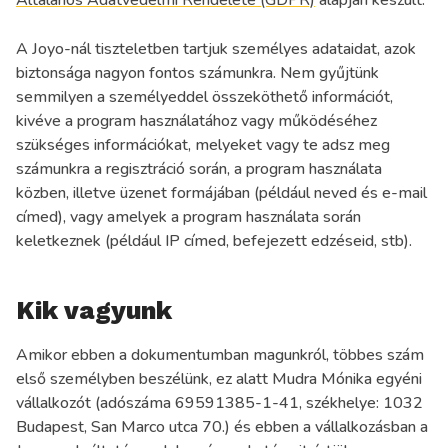
Általános Adatvédelmi Rendelete (GDPR)
alapján készült.
A Joyo-nál tiszteletben tartjuk személyes adataidat, azok
biztonsága nagyon fontos számunkra. Nem gyűjtünk
semmilyen a személyeddel összeköthető információt,
kivéve a program használatához vagy működéséhez
szükséges információkat, melyeket vagy te adsz meg
számunkra a regisztráció során, a program használata
közben, illetve üzenet formájában (például neved és e-mail
címed), vagy amelyek a program használata során
keletkeznek (például IP címed, befejezett edzéseid, stb).
Kik vagyunk
Amikor ebben a dokumentumban magunkról, többes szám
első személyben beszélünk, ez alatt Mudra Mónika egyéni
vállalkozót (adószáma 69591385-1-41, székhelye: 1032
Budapest, San Marco utca 70.) és ebben a vállalkozásban a