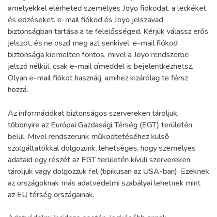
amelyekkel elérheted személyes Joyo fiókodat, a leckéket
és edzéseket. e-mail fiókod és Joyo jelszavad
biztonságban tartása a te felelősséged. Kérjük válassz erős
jelszót, és ne oszd meg azt senkivel. e-mail fiókod
biztonsága kiemelten fontos, mivel a Joyo rendszerbe
jelszó nélkül, csak e-mail címeddel is bejelentkezhetsz.
Olyan e-mail fiókot használj, amihez kizárólag te férsz
hozzá.
Az információkat biztonságos szervereken tároljuk,
többnyire az Európai Gazdasági Térség (EGT) területén
belül. Mivel rendszerünk működtetéséhez külső
szolgáltatókkal dolgozunk, lehetséges, hogy személyes
adataid egy részét az EGT területén kívüli szervereken
tároljuk vagy dolgozzuk fel (tipikusan az USA-ban). Ezeknek
az országoknak más adatvédelmi szabályai lehetnek mint
az EU térség országainak.