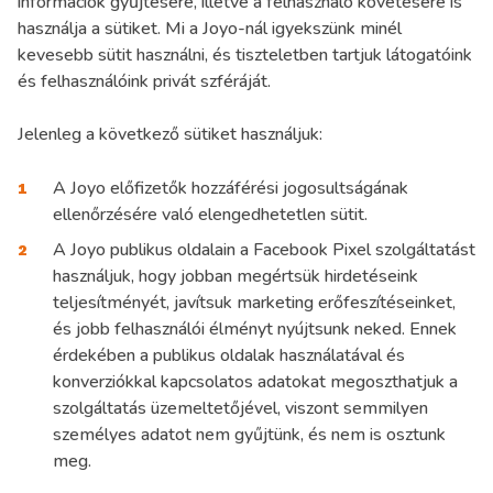
információk gyűjtésére, illetve a felhasználó követésére is
használja a sütiket. Mi a Joyo-nál igyekszünk minél
kevesebb sütit használni, és tiszteletben tartjuk látogatóink
és felhasználóink privát szféráját.
Jelenleg a következő sütiket használjuk:
A Joyo előfizetők hozzáférési jogosultságának
ellenőrzésére való elengedhetetlen sütit.
A Joyo publikus oldalain a Facebook Pixel szolgáltatást
használjuk, hogy jobban megértsük hirdetéseink
teljesítményét, javítsuk marketing erőfeszítéseinket,
és jobb felhasználói élményt nyújtsunk neked. Ennek
érdekében a publikus oldalak használatával és
konverziókkal kapcsolatos adatokat megoszthatjuk a
szolgáltatás üzemeltetőjével, viszont semmilyen
személyes adatot nem gyűjtünk, és nem is osztunk
meg.