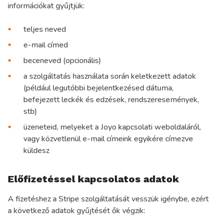
információkat gyűjtjük:
teljes neved
e-mail címed
beceneved (opcionális)
a szolgáltatás használata során keletkezett adatok
(például legutóbbi bejelentkezésed dátuma,
befejezett leckék és edzések, rendszeresemények,
stb)
üzeneteid, melyeket a Joyo kapcsolati weboldaláról,
vagy közvetlenül e-mail címeink egyikére címezve
küldesz
Előfizetéssel kapcsolatos adatok
A fizetéshez a Stripe szolgáltatását vesszük igénybe, ezért
a következő adatok gyűjtését ők végzik: