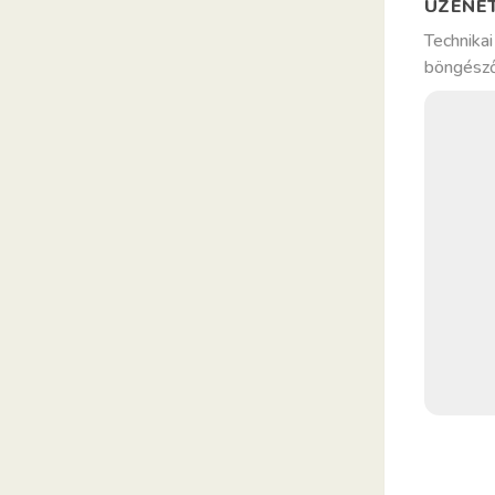
ÜZENE
Technikai
böngésző