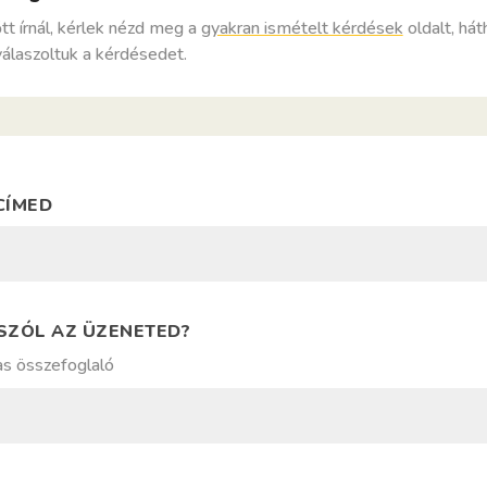
tt írnál, kérlek nézd meg a
gyakran ismételt kérdések
oldalt, há
laszoltuk a kérdésedet.
CÍMED
NC
SZÓL AZ ÜZENETED?
D
as összefoglaló