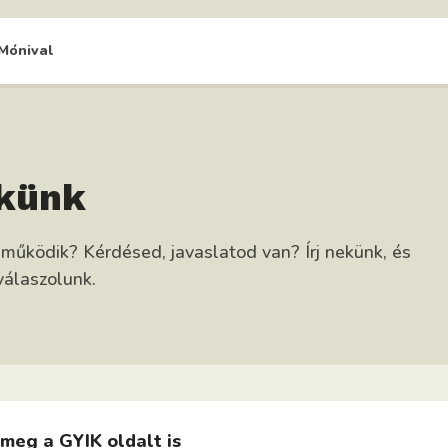
Mónival
ekünk
működik? Kérdésed, javaslatod van? Írj nekünk, és
álaszolunk.
meg a GYIK oldalt is