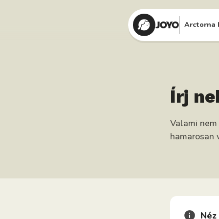
Arctorna 
Írj n
Valami nem 
hamarosan v
Néz 