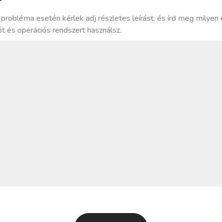
T
 probléma esetén kérlek adj részletes leírást, és írd meg milyen 
t és operációs rendszert használsz.