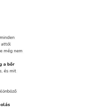
 minden
 attól
éte még nem
g a bőr
, és mit
ülönböző
polás