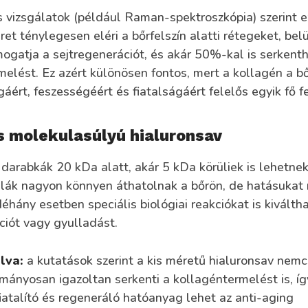
vizsgálatok (például Raman-spektroszkópia) szerint e
t ténylegesen eléri a bőrfelszín alatti rétegeket, belü
mogatja a sejtregenerációt, és akár 50%-kal is serkenth
elést. Ez azért különösen fontos, mert a kollagén a b
ért, feszességéért és fiatalságáért felelős egyik fő fe
s molekulasúlyú hialuronsav
darabkák 20 kDa alatt, akár 5 kDa körüliek is lehetnek
lák nagyon könnyen áthatolnak a bőrön, de hatásukat
Néhány esetben speciális biológiai reakciókat is kiválth
ációt vagy gyulladást.
lva:
a kutatások szerint a kis méretű hialuronsav nemc
ányosan igazoltan serkenti a kollagéntermelést is, íg
iatalító és regeneráló hatóanyag lehet az anti-aging