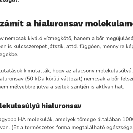
sségét.
számít a hialuronsav molekulam
av nemcsak kiváló vízmegkötő, hanem a bőr megújulás
n is kulcsszerepet játszik, attól függően, mennyire ké
egekbe.
kutatások kimutatták, hogy az alacsony molekulasúlyú,
aluronsav (50 kDa körüli változat) nemcsak a bőr felsz
nem mélyebbre jutva a sejtek szintjén is aktívan hat.
ekulasúlyú hialuronsav
agyobb HA molekulák, amelyek tömege általában 1000
t van. (Ez a természetes forma megtalálható egészsége