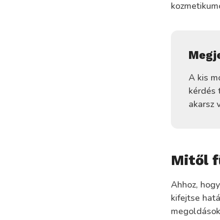
kozmetikumo
Megj
A kis m
kérdés 
akarsz v
Mitől 
Ahhoz, hogy
kifejtse hat
megoldásokr