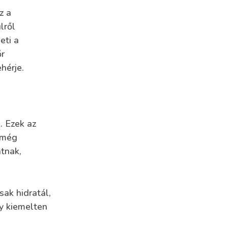
z a
lről
eti a
őr
hérje.
. Ezek az
 még
atnak,
sak hidratál,
y kiemelten