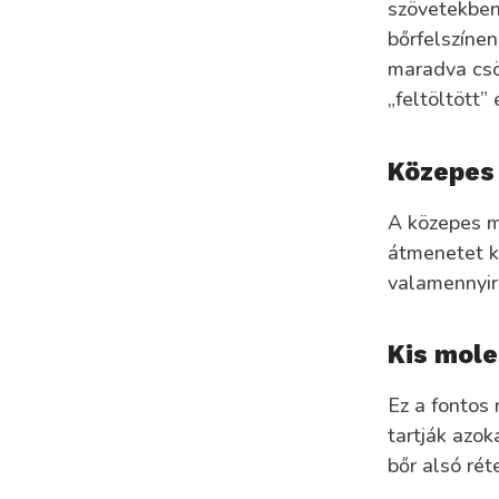
szövetekben
bőrfelszíne
maradva csök
„feltöltött” 
Közepes 
A közepes m
átmenetet k
valamennyire
Kis mole
Ez a fontos
tartják azo
bőr alsó rét