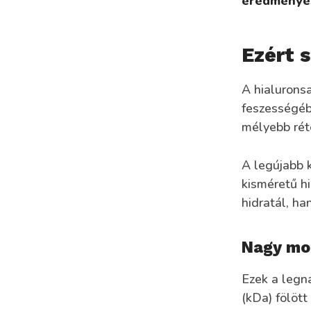
eredménye
Ezért 
A hialurons
feszességébe
mélyebb rét
A legújabb 
kisméretű hi
hidratál, ha
Nagy mol
Ezek a legn
(kDa) fölöt