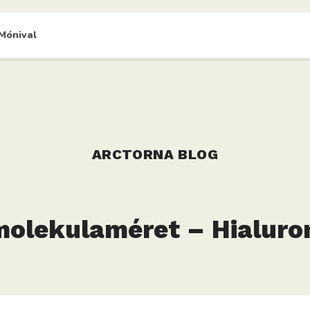
Mónival
ARCTORNA BLOG
molekulaméret – Hialuro