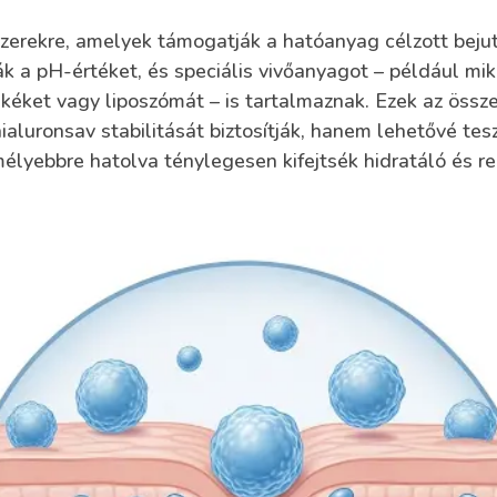
zerekre, amelyek támogatják a hatóanyag célzott bejut
ák a pH-értéket, és speciális vivőanyagot – például mik
kéket vagy liposzómát – is tartalmaznak. Ezek az össz
aluronsav stabilitását biztosítják, hanem lehetővé tesz
élyebbre hatolva ténylegesen kifejtsék hidratáló és r