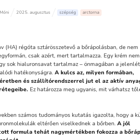
Móni
2025. augusztus
szépség
arctorna
av (HA) régóta sztárösszetevő a bőrápolásban, de nem
egyformán, csak azért, mert tartalmazza. Egy krém nem
gy sok hialuronsavat tartalmaz – önmagában a jelenl
valódi hatékonyságra.
A kulcs az, milyen formában,
etben és szállítórendszerrel jut el az aktív anya
rétegeibe.
Ez határozza meg ugyanis, mit várhatsz tőle
vekben számos tudományos kutatás igazolta, hogy a k
uronmolekulák eltérően viselkednek a bőrben.
A jól
ott formula tehát nagymértékben fokozza a bőrá