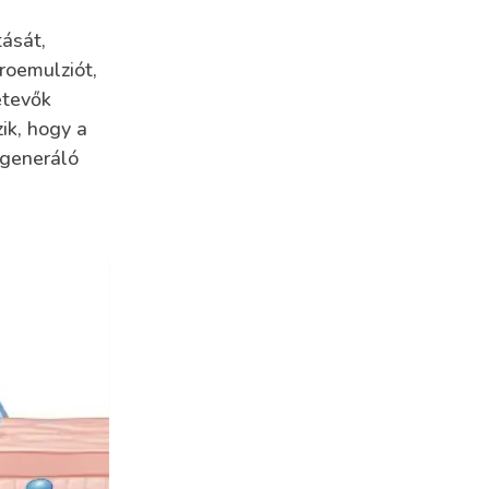
ását,
roemulziót,
etevők
ik, hogy a
egeneráló