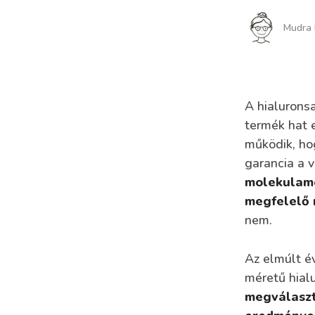
Mudra 
A hialurons
termék hat 
működik, ho
garancia a 
molekulamér
megfelelő 
nem.
Az elmúlt é
méretű hial
megválaszt