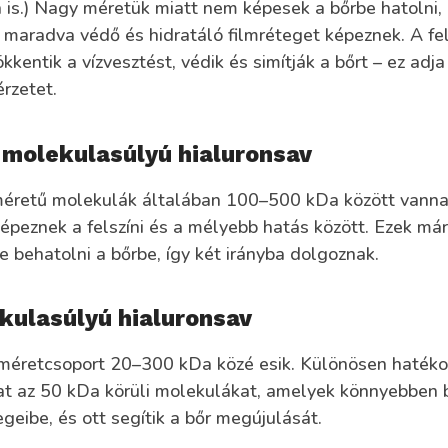
 is.) Nagy méretük miatt nem képesek a bőrbe hatolni, 
n maradva védő és hidratáló filmréteget képeznek. A fe
kentik a vízvesztést, védik és simítják a bőrt – ez adja
érzetet.
molekulasúlyú hialuronsav
éretű molekulák általában 100–500 kDa között vanna
épeznek a felszíni és a mélyebb hatás között. Ezek má
 behatolni a bőrbe, így két irányba dolgoznak.
kulasúlyú hialuronsav
 méretcsoport 20–300 kDa közé esik. Különösen haték
kat az 50 kDa körüli molekulákat, amelyek könnyebben 
egeibe, és ott segítik a bőr megújulását.