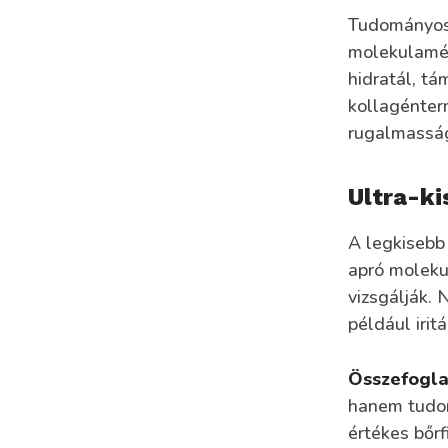
Tudományos 
molekulamére
hidratál, tá
kollagénterm
rugalmasságá
Ultra-ki
A legkisebb 
apró moleku
vizsgálják. 
például irit
Összefogla
hanem tudom
értékes bőrf