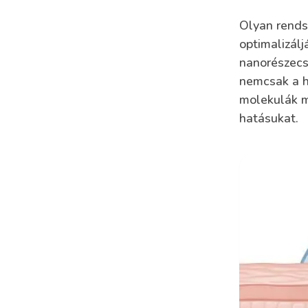
Olyan rends
optimalizálj
nanorészecs
nemcsak a hi
molekulák m
hatásukat.