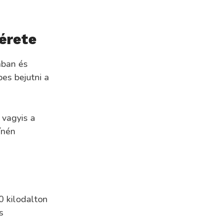
érete
ában és
pes bejutni a
 vagyis a
ínén
 kilodalton
s