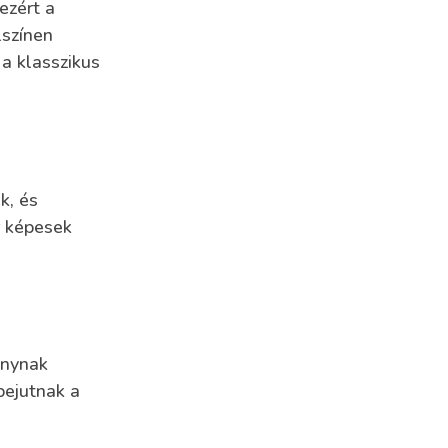
ezért a
lszínen
 a klasszikus
k, és
r képesek
onynak
bejutnak a