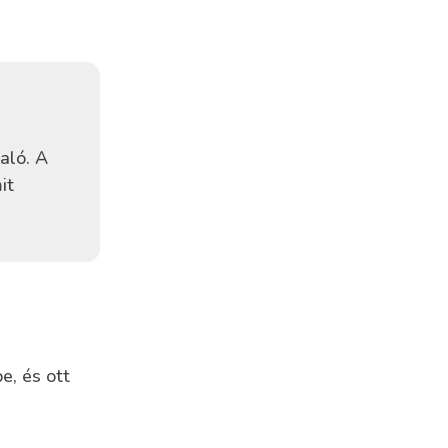
aló. A
it
e, és ott