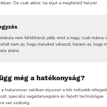
kban. De csak akkor, ha eljut a megfelelő helyre!
egyzés
olekula nem feltétlenül jobb, mint a nagy, csak másra v
tehát nem az, hogy melyiket válaszd, hanem az, hogy m
ele elérni.
függ még a hatékonyság?
 a hialuronsav valóban eljusson a bőr mélyebb rétegeib
ását, speciális segédanyagokra és fejlett technológiai
a van szükség.