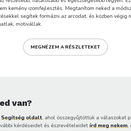
 az feszesebb, fiatalosabb és egészségesebb legyen. E
nem kemény izomfejlesztés. Megtanítom neked a módsz
zésekkel segítek formázni az arcodat, és közben végig 
atlak, motivállak.
MEGNÉZEM A RÉSZLETEKET
ed van?
Segítség oldalt
, ahol összegyűjtöttük a válaszokat p
ovábbi kérdéseidet és észrevételeidet
írd meg nekem
,