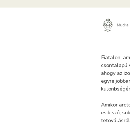
Mudra 
Fiatalon, am
csontalapú 
ahogy az izo
egyre jobban
különbségén
Amikor arct
esik szó, so
tetoválásról