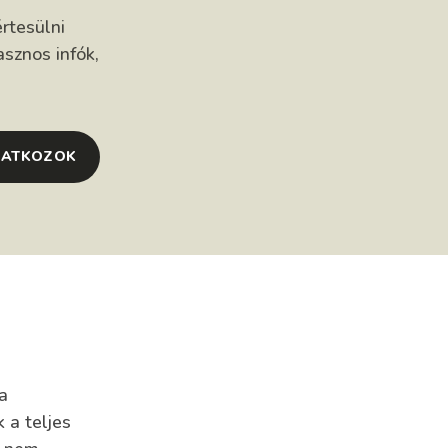
rtesülni
asznos infók,
RATKOZOK
a
 a teljes