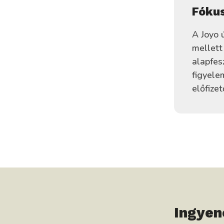
Fókus
A Joyo 
mellett
alapfes
figyele
előfize
Ingyen