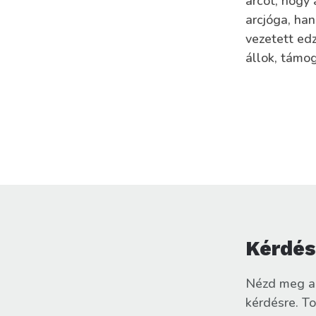
arcot, hogy
arcjóga, ha
vezetett ed
állok, támog
Kérdés
Nézd meg a
kérdésre. T