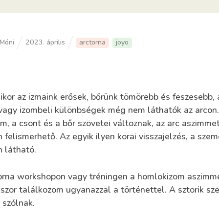
Móni
2023. április
arctorna
joyo
ikor az izmaink erősek, bőrünk tömörebb és feszesebb, 
vagy izombeli különbségek még nem láthatók az arcon.
m, a csont és a bőr szövetei változnak, az arc aszimmetr
 felismerhető. Az egyik ilyen korai visszajelzés, a sze
 látható.
orna workshopon vagy tréningen a homlokizom aszimmet
kszor találkozom ugyanazzal a történettel. A sztorik s
 szólnak.