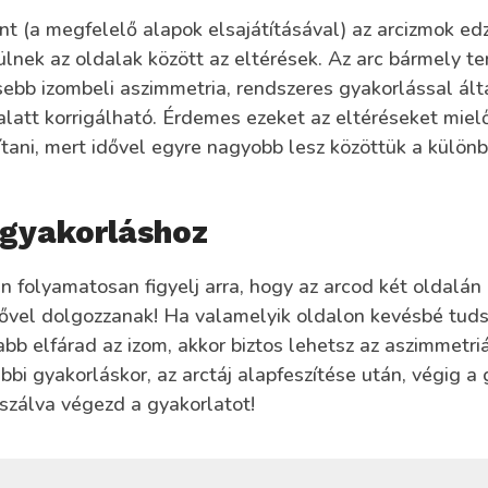
nt (a megfelelő alapok elsajátításával) az arcizmok ed
lnek az oldalak között az eltérések. Az arc bármely te
sebb izombeli aszimmetria, rendszeres gyakorlással ál
latt korrigálható. Érdemes ezeket az eltéréseket mielő
ítani, mert idővel egyre nagyobb lesz közöttük a külön
 gyakorláshoz
 folyamatosan figyelj arra, hogy az arcod két oldalán
ővel dolgozzanak! Ha valamelyik oldalon kevésbé tudsz
bb elfárad az izom, akkor biztos lehetsz az aszimmetri
bi gyakorláskor, az arctáj alapfeszítése után, végig a
uszálva végezd a gyakorlatot!