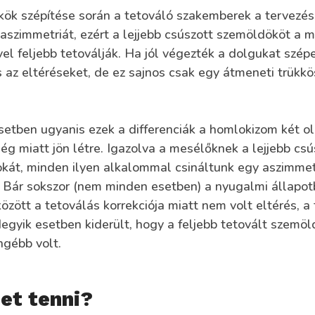
ök szépítése során a tetováló szakemberek a tervezés
 aszimmetriát, ezért a lejjebb csúszott szemöldököt a 
ivel feljebb tetoválják. Ha jól végezték a dolgukat szép
is az eltéréseket, de ez sajnos csak egy átmeneti trükkö
setben ugyanis ezek a differenciák a homlokizom két ol
g miatt jön létre. Igazolva a mesélőknek a lejjebb csú
kát, minden ilyen alkalommal csináltunk egy aszimmet
 Bár sokszor (nem minden esetben) a nyugalmi állapot
zött a tetoválás korrekciója miatt nem volt eltérés, a 
egyik esetben kiderült, hogy a feljebb tetovált szemö
ngébb volt.
het tenni?