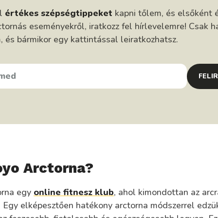
él
értékes szépségtippeket
kapni tőlem, és elsőként é
tornás eseményekről, iratkozz fel hírlevelemre! Csak h
és bármikor egy kattintással leiratkozhatsz.
FELI
oyo Arctorna?
orna egy
online fitnesz klub
, ahol kimondottan az arcr
. Egy elképesztően hatékony arctorna módszerrel edzük