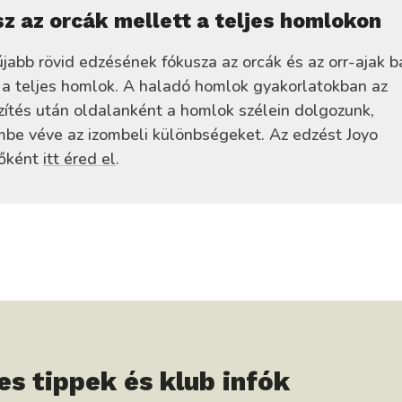
z az orcák mellett a teljes homlokon
újabb rövid edzésének fókusza az orcák és az orr-ajak 
 a teljes homlok. A haladó homlok gyakorlatokban az
zítés után oldalanként a homlok szélein dolgozunk,
mbe véve az izombeli különbségeket. Az edzést Joyo
tőként
itt éred el
.
es tippek és klub infók