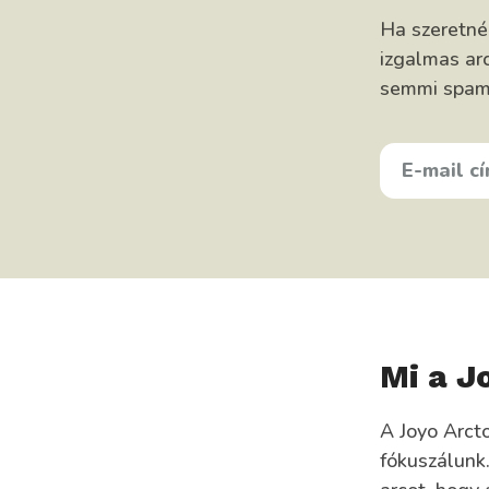
Ha szeretn
izgalmas arc
semmi spam, 
E-
MAIL
CÍMED
KEDVENC
ÉTELED
Mi a J
A Joyo Arct
fókuszálunk