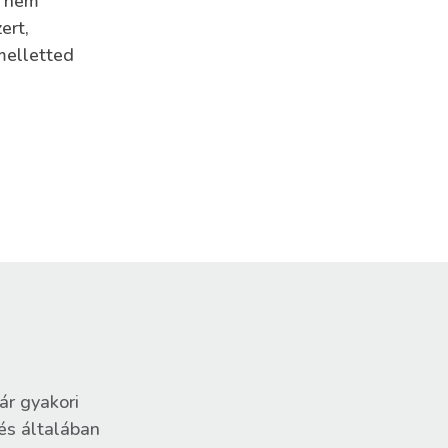
z nem
ert,
melletted
ár gyakori
 és általában