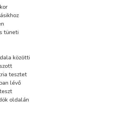
kor
másikhoz
en
s tüneti
dala közötti
szott
ria tesztet
ban lévő
teszt
ldök oldalán