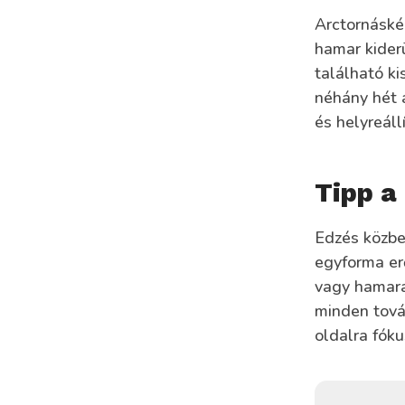
Arctornáské
hamar kiderü
található ki
néhány hét a
és helyreáll
Tipp a
Edzés közben
egyforma er
vagy hamara
minden továb
oldalra fók