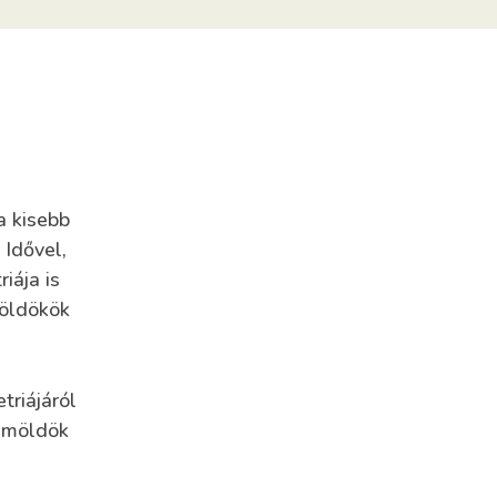
a kisebb
 Idővel,
iája is
möldökök
riájáról
zemöldök