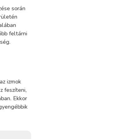
zése során
rületén
talában
bb feltárni
bség.
 az izmok
 feszíteni,
ában. Ekkor
 gyengébbik