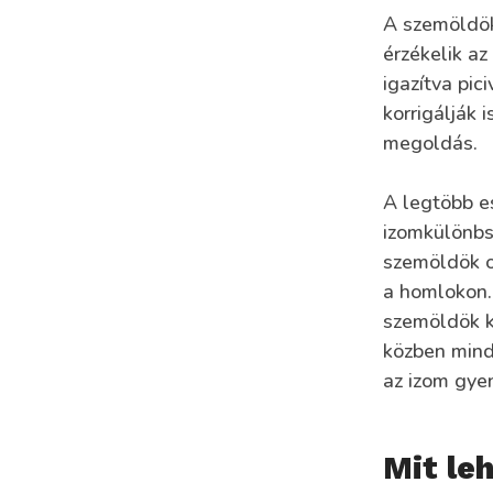
A szemöldök
érzékelik az
igazítva pic
korrigálják 
megoldás.
A legtöbb e
izomkülönbsé
szemöldök o
a homlokon.
szemöldök kö
közben mind
az izom gye
Mit le