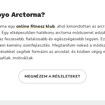
oyo Arctorna?
orna egy
online fitnesz klub
, ahol kimondottan az arcr
. Egy elképesztően hatékony arctorna módszerrel edzük
 az feszesebb, fiatalosabb és egészségesebb legyen. E
nem kemény izomfejlesztés. Megtanítom neked a módsz
zésekkel segítek formázni az arcodat, és közben végig 
atlak, motivállak.
MEGNÉZEM A RÉSZLETEKET