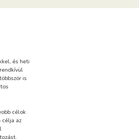
kel, és heti
rendkívül
többször is
atos
yobb célok
 célja az
l
tozást.