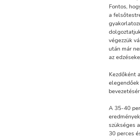
Fontos, hog
a felsőtestr
gyakorlatoz
dolgoztatju
végezzük vál
után már ne
az edzéseke
Kezdőként a
elegendőek 
bevezetésér
A 35-40 per
eredményeke
szükséges a
30 perces é