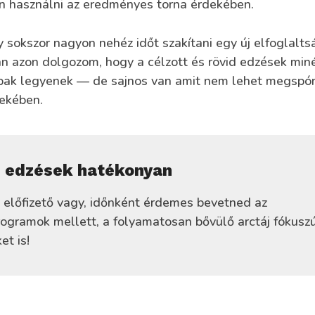
 használni az eredményes torna érdekében.
sokszor nagyon nehéz időt szakítani egy új elfoglaltsá
n azon dolgozom, hogy a célzott és rövid edzések min
ak legyenek — de sajnos van amit nem lehet megspór
dekében.
d edzések hatékonyan
 előfizető vagy, időnként érdemes bevetned az
ogramok mellett, a folyamatosan bővülő arctáj fókuszú
et is!