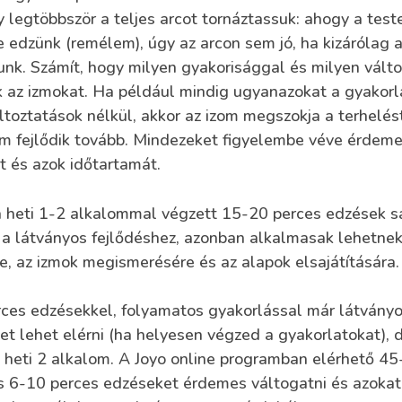
y legtöbbször a teljes arcot tornáztassuk: ahogy a tes
e edzünk (remélem), úgy az arcon sem jó, ha kizárólag a
unk. Számít, hogy milyen gyakorisággal és milyen vált
k az izmokat. Ha például mindig ugyanazokat a gyakorl
toztatások nélkül, akkor az izom megszokja a terhelést
m fejlődik tovább. Mindezeket figyelembe véve érdeme
t és azok időtartamát.
 heti 1-2 alkalommal végzett 15-20 perces edzések s
a látványos fejlődéshez, azonban alkalmasak lehetnek
e, az izmok megismerésére és az alapok elsajátítására.
ces edzésekkel, folyamatos gyakorlással már látvány
t lehet elérni (ha helyesen végzed a gyakorlatokat), 
 heti 2 alkalom. A Joyo online programban elérhető 45
s 6-10 perces edzéseket érdemes váltogatni és azokat