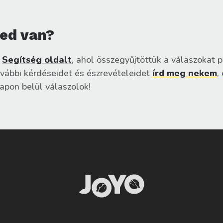
ed van?
Segítség oldalt
, ahol összegyűjtöttük a válaszokat p
ovábbi kérdéseidet és észrevételeidet
írd meg nekem
,
pon belül válaszolok!