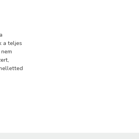
a
 a teljes
z nem
ert,
melletted