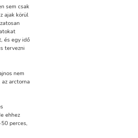
ten sem csak
z ajak körül
ozatosan
atokat
, és egy idő
s tervezni
ajnos nem
 az arctorna
os
de ehhez
-50 perces,