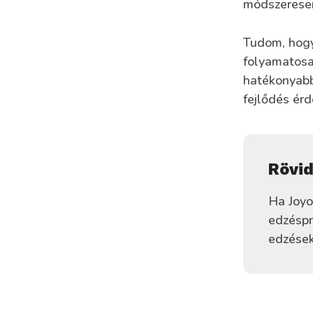
módszeresen
Tudom, hogy 
folyamatosa
hatékonyabb
fejlődés ér
Rövi
Ha Joyo
edzéspr
edzések