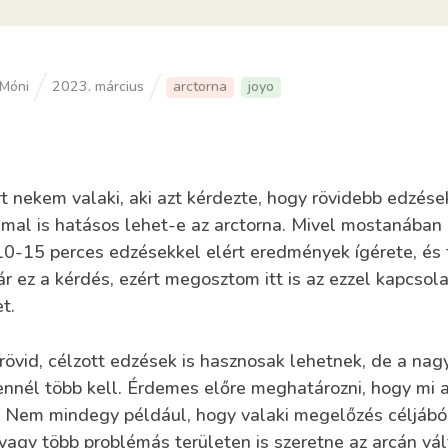
Móni
2023. március
arctorna
joyo
 nekem valaki, aki azt kérdezte, hogy rövidebb edzések
mal is hatásos lehet-e az arctorna. Mivel mostanában 
10-15 perces edzésekkel elért eredmények ígérete, és 
r ez a kérdés, ezért megosztom itt is az ezzel kapcsol
t.
rövid, célzott edzések is hasznosak lehetnek, de a nag
ennél több kell. Érdemes előre meghatározni, hogy mi a
 Nem mindegy például, hogy valaki megelőzés céljábó
 vagy több problémás területen is szeretne az arcán vál