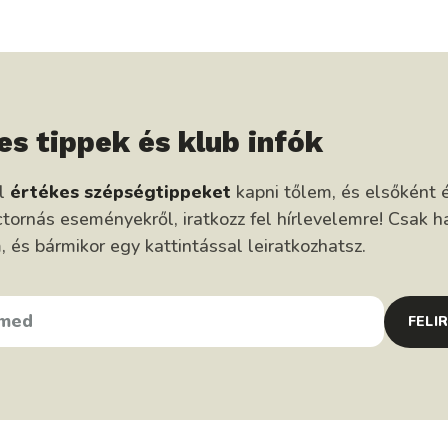
es tippek és klub infók
él
értékes szépségtippeket
kapni tőlem, és elsőként é
tornás eseményekről, iratkozz fel hírlevelemre! Csak h
és bármikor egy kattintással leiratkozhatsz.
FELI