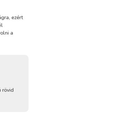
gra, ezért
él
olni a
 rövid