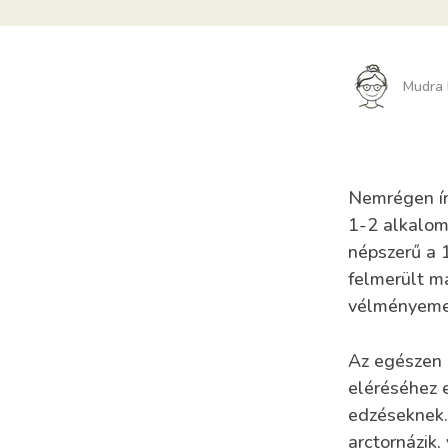
Mudra 
Nemrégen írt
1-2 alkalom
népszerű a 
felmerült má
vélményeme
Az egészen 
eléréséhez 
edzéseknek.
arctornázik,