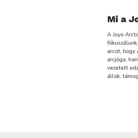
Mi a J
A Joyo Arct
fókuszálunk
arcot, hogy
arcjóga, ha
vezetett ed
állok, támog