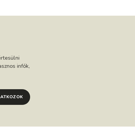
rtesülni
asznos infók,
RATKOZOK