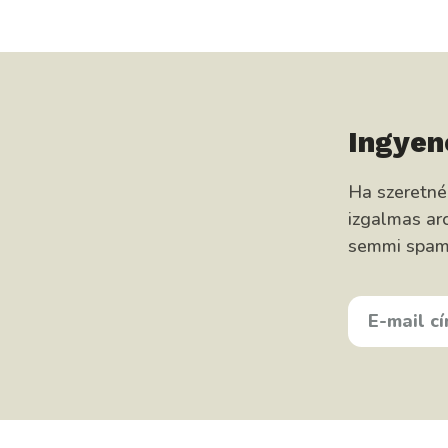
Ingyen
Ha szeretn
izgalmas arc
semmi spam, 
E-
MAIL
CÍMED
KEDVENC
ÉTELED