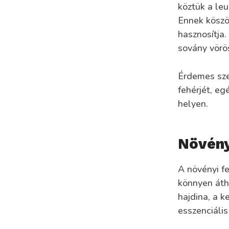
köztük a leu
Ennek köszö
hasznosítja.
sovány vörö
Érdemes szem
fehérjét, eg
helyen.
Növény
A növényi f
könnyen áthi
hajdina, a 
esszenciáli