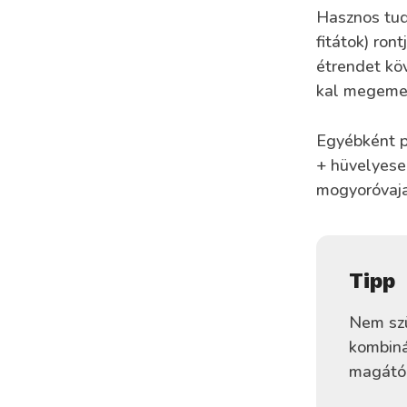
Hasznos tudn
fitátok) ron
étrendet kö
kal megemeln
Egyébként p
+ hüvelyesek
mogyoróvajas
Tipp
Nem szü
kombiná
magától