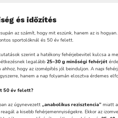
ség és időzítés
supán az számít, hogy mit eszünk, hanem az is hogyan.
ntos sportolóknál és 50 év felett.
kutatások szerint a hatékony fehérjebevitel kulcsa a m
őétkezésnek legalább
25–30 g minőségi fehérjét
érd
 ahhoz, hogy az izomépítés jól beinduljon. A napi fehé
gyszerre, hanem a nap folyamán elosztva érdemes elfo
t 50 év felett?
ban az úgynevezett
„anabolikus rezisztencia”
miatt a
reagál a kisebb fehérjemennyiségekre. Ekkor az izomv