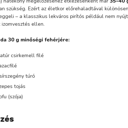
a) hatékony megelőzéséhez étkezésenként már
35–40 
n szükség. Ezért az életkor előrehaladtával különösen
eggeli – a klasszikus lekváros pirítós például nem nyújt
 izomvesztés ellen.
da 30 g minőségi fehérjére:
atúr csirkemell filé
azacfilé
sírszegény túró
zepes tojás
fu (szója)
zés