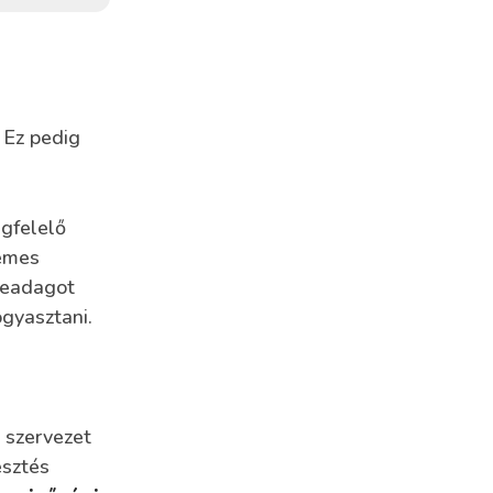
 Ez pedig
egfelelő
emes
rjeadagot
gyasztani.
 szervezet
esztés