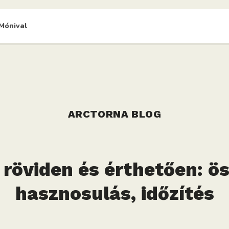
Mónival
ARCTORNA BLOG
 röviden és érthetően: ös
hasznosulás, időzítés