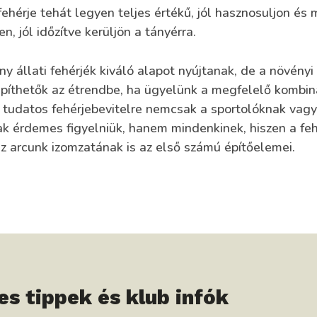
ehérje tehát legyen teljes értékű, jól hasznosuljon és
, jól időzítve kerüljön a tányérra.
ány állati fehérjék kiváló alapot nyújtanak, de a növényi 
píthetők az étrendbe, ha ügyelünk a megfelelő kombin
 tudatos fehérjebevitelre nemcsak a sportolóknak vagy
ak érdemes figyelniük, hanem mindenkinek, hiszen a feh
az arcunk izomzatának is az első számú építőelemei.
es tippek és klub infók