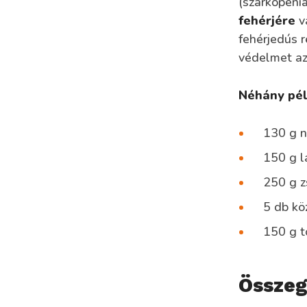
(szarkopéni
fehérjére
va
fehérjedús r
védelmet az
Néhány pél
130 g n
150 g l
250 g z
5 db kö
150 g to
Összeg