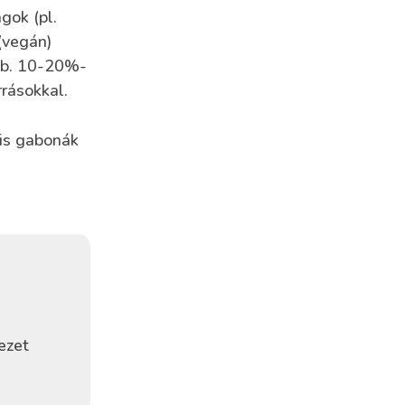
gok (pl.
 (vegán)
 kb. 10-20%-
rrásokkal.
yis gabonák
ezet