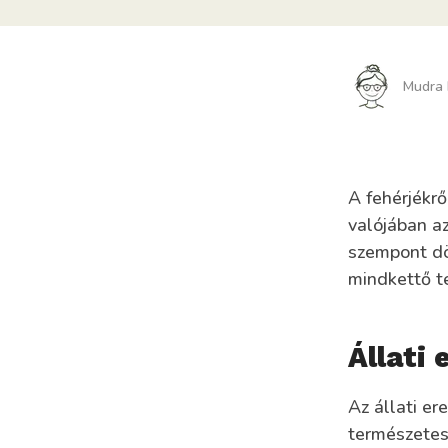
Mudra 
A fehérjékrő
valójában a
szempont dö
mindkettő te
Állati 
Az állati e
természetes