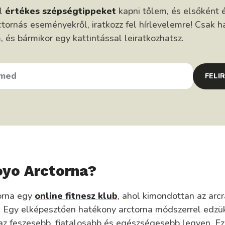
él
értékes szépségtippeket
kapni tőlem, és elsőként é
tornás eseményekről, iratkozz fel hírlevelemre! Csak h
és bármikor egy kattintással leiratkozhatsz.
FELI
oyo Arctorna?
orna egy
online fitnesz klub
, ahol kimondottan az arcr
. Egy elképesztően hatékony arctorna módszerrel edzük
 az feszesebb, fiatalosabb és egészségesebb legyen. E