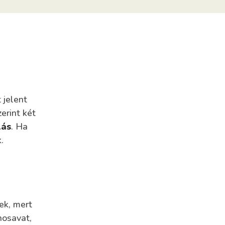
 jelent
erint két
lás
. Ha
.
ek, mert
nosavat,