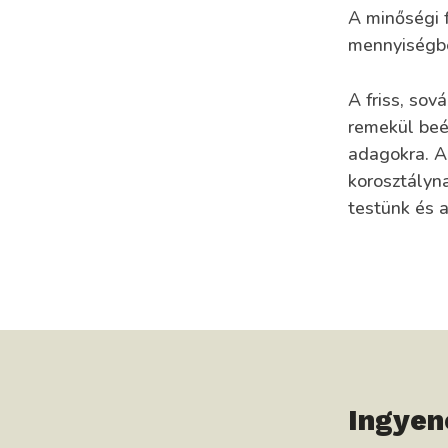
A minőségi f
mennyiségben
A friss, sov
remekül beé
adagokra. A
korosztályn
testünk és 
Ingyen