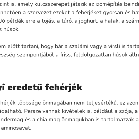
cint is, amely kulcsszerepet játszik az izomépítés beind
nhetően a szervezet ezeket a fehérjéket gyorsan és h
 Jó példák erre a tojás, a túró, a joghurt, a halak, a szá
s húsok.
 előtt tartani, hogy bár a szalámi vagy a virsli is tar
észség szempontjából a friss, feldolgozatlan húsok áll
i eredetű fehérjék
ehérjék többsége önmagában nem teljesértékű, ez azo
dalható. Persze vannak kivételek is, például a szója, a
kendermag és a chia mag önmagukban is tartalmazzák a
s aminosavat.