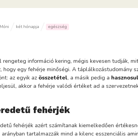
Móni
két hónapja
egészség
l rengeteg információ kering, mégis kevesen tudják, mit
z, hogy egy fehérje minőségi. A táplálkozástudomány sz
nt: az egyik az
összetétel
, a másik pedig a
hasznosu
ljesül, akkor a fehérje valódi értéket ad a szervezetnek
eredetű fehérjék
redetű fehérjék azért számítanak kiemelkedően értékesn
 arányban tartalmazzák mind a kilenc esszenciális ami