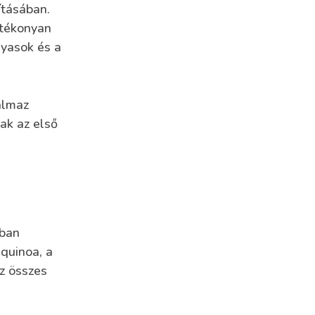
ításában.
atékonyan
rnyasok és a
talmaz
nak az első
nban
 quinoa, a
z összes