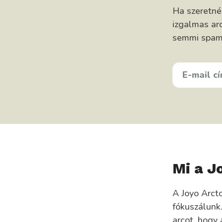
Ha szeretn
izgalmas arc
semmi spam, 
E-
MAIL
CÍMED
KEDVENC
ÉTELED
Mi a J
A Joyo Arct
fókuszálunk
arcot, hogy