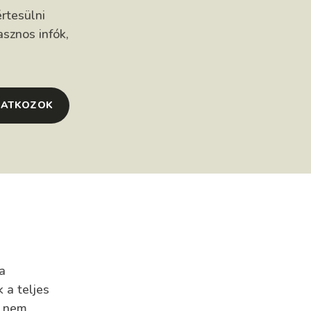
rtesülni
asznos infók,
RATKOZOK
a
 a teljes
z nem