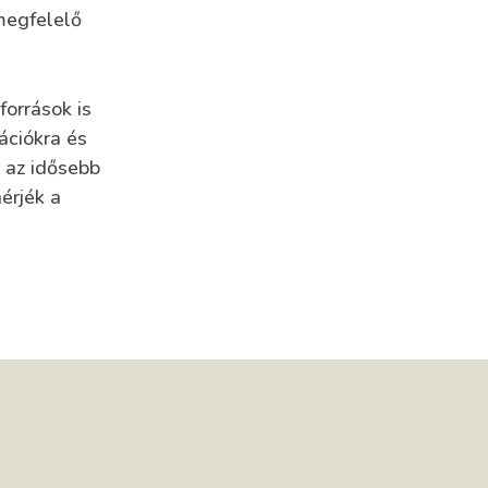
 megfelelő
források is
ációkra és
 az idősebb
érjék a