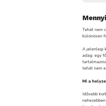
Mennyi
Tehát nem c
különösen fo
A jelenlegi 
adag: egy f
tartalmaznia
tehát nem e
Mi a helyze
Idősebb kor
nehezebben 