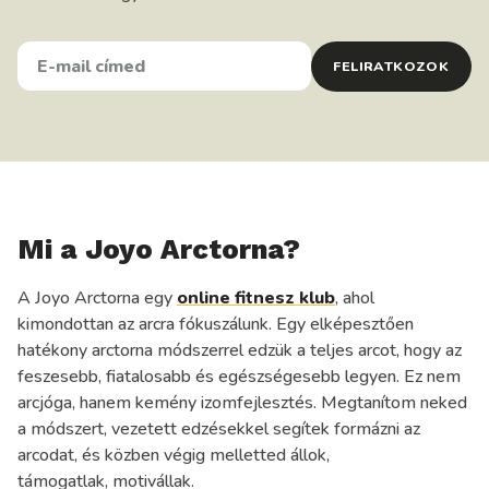
E-
FELIRATKOZOK
MAIL
CÍMED
KEDVENC
ÉTELED
Mi a Joyo Arctorna?
A Joyo Arctorna egy
online fitnesz klub
, ahol
kimondottan az arcra fókuszálunk. Egy elképesztően
hatékony arctorna módszerrel edzük a teljes arcot, hogy az
feszesebb, fiatalosabb és egészségesebb legyen. Ez nem
arcjóga, hanem kemény izomfejlesztés. Megtanítom neked
a módszert, vezetett edzésekkel segítek formázni az
arcodat, és közben végig melletted állok,
támogatlak, motivállak.