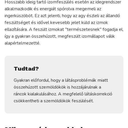
Hosszabb ideig tartó izomfeszülés esetén az idegrendszer
alkalmazkodik és energiát spórolva megemeli az
ingerküszöböt. Ez azt jelenti, hogy az agy észleli az állandó
feszültséget és idővel kevesebb jelet küld az izmok
ellazítására. A feszült izmokat "természetesnek" fogadja el,
így a gyakran összehúzott, megfeszült izomállapot válik
alapértelmezetté.
Tudtad?
Gyakran előfordul, hogy a látásproblémák miatt
összehúzott szemöldökök is hozzájárulnak a
ráncok kialakulásához. A megfelelő látáskorrekció
csökkentheti a szemöldökök feszülését.