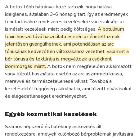
A botox főbb hátrányai közé tartozik, hogy hatása
ideiglenes, általában 3-6 hónapig tart, így az eredmények
fenntartásához rendszeres kezelésekre van szükség, az
ismételt kezelések miatt pedig költséges.
A botulinum
toxin hosszú távú használata esetén az érintett izmok
jelentősen gyengülhetnek, ami potenciálisan az arc
tónusának kedvezőtlen változásához vezethet, valamint a
bőr tónusa és textúrája is megváltozik a csökkent
izommozgás miatt.
A botox nem megfelelően alkalmazott
vagy túlzott használata esetén az arc aszimmetrikussá,
merevvé és természetellenesé válhat. Továbbá a
kezelésektől függőség alakulhat ki, ami túlzott elvárásokat
és elégedetlenséget eredményezhet.
Egyéb kozmetikai kezelések
Számos népszerű és hatékony arckezelés áll
rendelkezésre, amelyek különböző bőrproblémák javítására