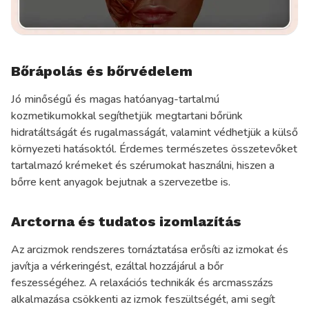
Bőrápolás és bőrvédelem
Jó minőségű és magas hatóanyag-tartalmú
kozmetikumokkal segíthetjük megtartani bőrünk
hidratáltságát és rugalmasságát, valamint védhetjük a külső
környezeti hatásoktól. Érdemes természetes összetevőket
tartalmazó krémeket és szérumokat használni, hiszen a
bőrre kent anyagok bejutnak a szervezetbe is.
Arctorna és tudatos izomlazítás
Az arcizmok rendszeres tornáztatása erősíti az izmokat és
javítja a vérkeringést, ezáltal hozzájárul a bőr
feszességéhez. A relaxációs technikák és arcmasszázs
alkalmazása csökkenti az izmok feszültségét, ami segít