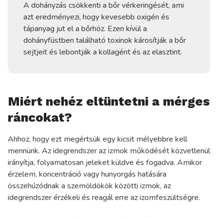
A dohányzás csökkenti a bőr vérkeringését, ami
azt eredményezi, hogy kevesebb oxigén és
tápanyag jut el a bőrhöz. Ezen kívül a
dohányfüstben található toxinok károsítják a bőr
sejtjeit és lebontják a kollagént és az elasztint.
Miért nehéz eltüntetni a mérges
ráncokat?
Ahhoz, hogy ezt megértsük egy kicsit mélyebbre kell
mennünk. Az idegrendszer az izmok működését közvetlenül
irányítja, folyamatosan jeleket küldve és fogadva. Amikor
érzelem, koncentráció vagy hunyorgás hatására
összehúzódnak a szemöldökök közötti izmok, az
idegrendszer érzékeli és reagál erre az izomfeszültségre.