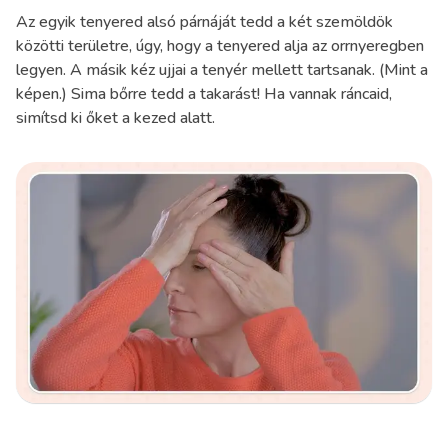
Az egyik tenyered alsó párnáját tedd a két szemöldök
közötti területre, úgy, hogy a tenyered alja az orrnyeregben
legyen. A másik kéz ujjai a tenyér mellett tartsanak. (Mint a
képen.) Sima bőrre tedd a takarást! Ha vannak ráncaid,
simítsd ki őket a kezed alatt.