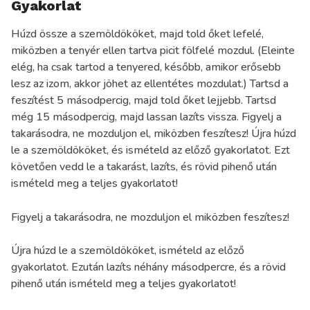
Gyakorlat
Húzd össze a szemöldököket, majd told őket lefelé,
miközben a tenyér ellen tartva picit fölfelé mozdul. (Eleinte
elég, ha csak tartod a tenyered, később, amikor erősebb
lesz az izom, akkor jöhet az ellentétes mozdulat.) Tartsd a
feszítést 5 másodpercig, majd told őket lejjebb. Tartsd
még 15 másodpercig, majd lassan lazíts vissza. Figyelj a
takarásodra, ne mozduljon el, miközben feszítesz! Újra húzd
le a szemöldököket, és ismételd az előző gyakorlatot. Ezt
követően vedd le a takarást, lazíts, és rövid pihenő után
ismételd meg a teljes gyakorlatot!
Figyelj a takarásodra, ne mozduljon el miközben feszítesz!
Újra húzd le a szemöldököket, ismételd az előző
gyakorlatot. Ezután lazíts néhány másodpercre, és a rövid
pihenő után ismételd meg a teljes gyakorlatot!