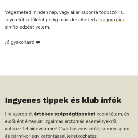
Végezheted minden nap, vagy akár naponta többször is.
Joyo előfizetőként pedig máris kezdheted a
szigorú ránc
simító edzést
velem.
Jó gyakorlást! ❤️
Ingyenes tippek és klub infók
Ha szeretnél
értékes szépségtippeket
kapni tőlem, és
elsőként értesülni izgalmas arctornás eseményekről,
iratkozz fel hírlevelemre! Csak hasznos infók, semmi spam,
és bármikor egy kattintással leiratkozhatsz.