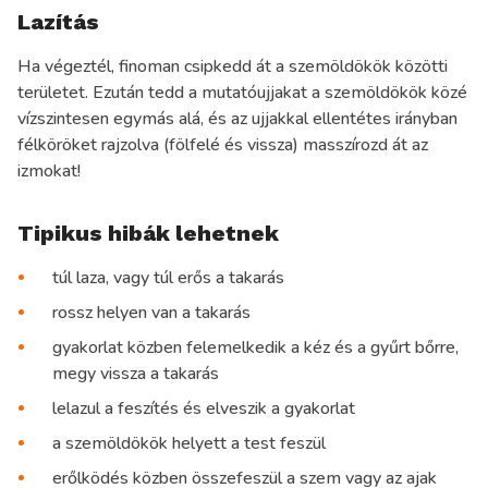
Lazítás
Ha végeztél, finoman csipkedd át a szemöldökök közötti
területet. Ezután tedd a mutatóujjakat a szemöldökök közé
vízszintesen egymás alá, és az ujjakkal ellentétes irányban
félköröket rajzolva (fölfelé és vissza) masszírozd át az
izmokat!
Tipikus hibák lehetnek
túl laza, vagy túl erős a takarás
rossz helyen van a takarás
gyakorlat közben felemelkedik a kéz és a gyűrt bőrre,
megy vissza a takarás
lelazul a feszítés és elveszik a gyakorlat
a szemöldökök helyett a test feszül
erőlködés közben összefeszül a szem vagy az ajak