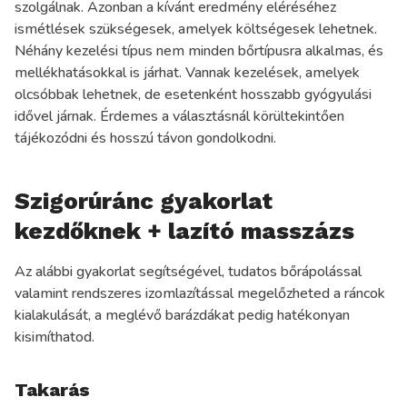
szolgálnak. Azonban a kívánt eredmény eléréséhez
ismétlések szükségesek, amelyek költségesek lehetnek.
Néhány kezelési típus nem minden bőrtípusra alkalmas, és
mellékhatásokkal is járhat. Vannak kezelések, amelyek
olcsóbbak lehetnek, de esetenként hosszabb gyógyulási
idővel járnak. Érdemes a választásnál körültekintően
tájékozódni és hosszú távon gondolkodni.
Szigorúránc gyakorlat
kezdőknek + lazító masszázs
Az alábbi gyakorlat segítségével, tudatos bőrápolással
valamint rendszeres izomlazítással megelőzheted a ráncok
kialakulását, a meglévő barázdákat pedig hatékonyan
kisimíthatod.
Takarás