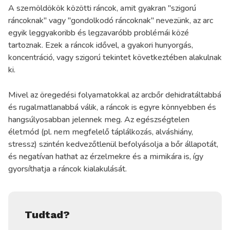
A szemöldökök közötti ráncok, amit gyakran "szigorú
ráncoknak" vagy "gondolkodó ráncoknak" nevezünk, az arc
egyik leggyakoribb és legzavaróbb problémái közé
tartoznak. Ezek a ráncok idővel, a gyakori hunyorgás,
koncentráció, vagy szigorú tekintet következtében alakulnak
ki.
Mivel az öregedési folyamatokkal az arcbőr dehidratáltabbá
és rugalmatlanabbá válik, a ráncok is egyre könnyebben és
hangsúlyosabban jelennek meg. Az egészségtelen
életmód (pl. nem megfelelő táplálkozás, alváshiány,
stressz) szintén kedvezőtlenül befolyásolja a bőr állapotát,
és negatívan hathat az érzelmekre és a mimikára is, így
gyorsíthatja a ráncok kialakulását.
Tudtad?