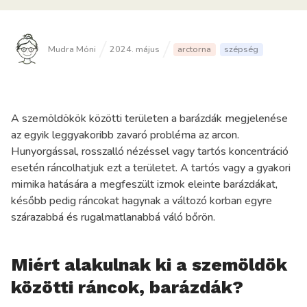
Mudra Móni
2024. május
arctorna
szépség
A szemöldökök közötti területen a barázdák megjelenése
az egyik leggyakoribb zavaró probléma az arcon.
Hunyorgással, rosszalló nézéssel vagy tartós koncentráció
esetén ráncolhatjuk ezt a területet. A tartós vagy a gyakori
mimika hatására a megfeszült izmok eleinte barázdákat,
később pedig ráncokat hagynak a változó korban egyre
szárazabbá és rugalmatlanabbá váló bőrön.
Miért alakulnak ki a szemöldök
közötti ráncok, barázdák?