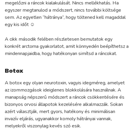
megelőzni a ráncok kialakulását. Nincs mellékhatás. Ha
egyszer megtanulod a módszert, nincs további költsége
sem. Az egyetlen “hátránya”, hogy töltened kell magaddal
egy kis időt ☺️
A cikk második felében részletesen bemutatok egy
konkrét arctorna gyakorlatot, amit könnyedén beépíthetsz a
mindennapjaidba, hogy hatékonyan simítsd a ráncokat.
Botox
A botox egy olyan neurotoxin, vagyis idegméreg, amelyet
az izommozgások ideiglenes blokkolására használnak. A
manapság népszerű módszert a ráncok csökkentésére és
bizonyos orvosi állapotok kezelésére alkalmazzák. Sokan
azért választják, mert gyors, hatékony és minimálisan
invazív eljárás, ugyanakkor komoly hátrányai vannak,
melyekről viszonylag kevés szó esik.