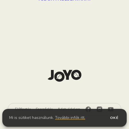
Előfizetés
Szerződés
Adatvédelem
Mi is sütiket használunk.
További infók itt.
OKÉ