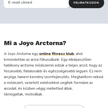
FELIRATKOZOK
MAIL
CÍMED
KEDVENC
ÉTELED
Mi a Joyo Arctorna?
A Joyo Arctorna egy
online fitnesz klub
, ahol
kimondottan az arcra fókuszálunk. Egy elképesztően
hatékony arctorna módszerrel edzük a teljes arcot, hogy az
feszesebb, fiatalosabb és egészségesebb legyen. Ez nem
arcjóga, hanem kemény izomfejlesztés. Megtanítom neked
a módszert, vezetett edzésekkel segítek formázni az
arcodat, és közben végig melletted állok,
támogatlak, motivállak.