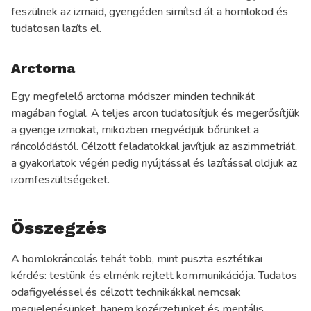
feszülnek az izmaid, gyengéden simítsd át a homlokod és
tudatosan lazíts el.
Arctorna
Egy megfelelő arctorna módszer minden technikát
magában foglal. A teljes arcon tudatosítjuk és megerősítjük
a gyenge izmokat, miközben megvédjük bőrünket a
ráncolódástól. Célzott feladatokkal javítjuk az aszimmetriát,
a gyakorlatok végén pedig nyújtással és lazítással oldjuk az
izomfeszültségeket.
Összegzés
A homlokráncolás tehát több, mint puszta esztétikai
kérdés: testünk és elménk rejtett kommunikációja. Tudatos
odafigyeléssel és célzott technikákkal nemcsak
megjelenésünket, hanem közérzetünket és mentális