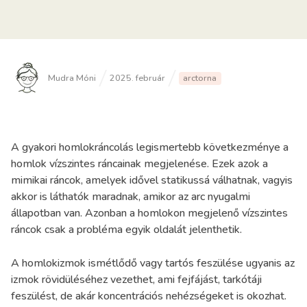
Mudra Móni
2025. február
arctorna
A gyakori homlokráncolás legismertebb következménye a
homlok vízszintes ráncainak megjelenése. Ezek azok a
mimikai ráncok, amelyek idővel statikussá válhatnak, vagyis
akkor is láthatók maradnak, amikor az arc nyugalmi
állapotban van. Azonban a homlokon megjelenő vízszintes
ráncok csak a probléma egyik oldalát jelenthetik.
A homlokizmok ismétlődő vagy tartós feszülése ugyanis az
izmok rövidüléséhez vezethet, ami fejfájást, tarkótáji
feszülést, de akár koncentrációs nehézségeket is okozhat.