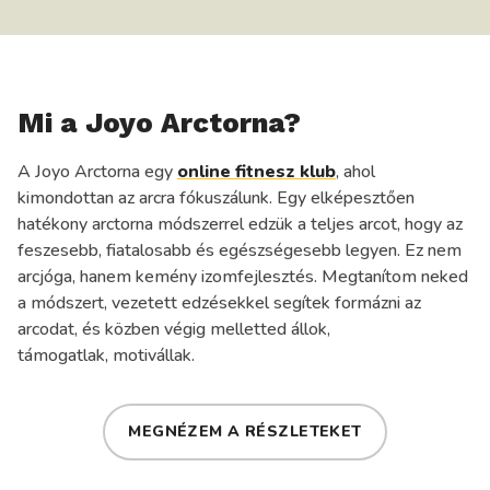
KEDVENC
ÉTELED
Mi a Joyo Arctorna?
A Joyo Arctorna egy
online fitnesz klub
, ahol
kimondottan az arcra fókuszálunk. Egy elképesztően
hatékony arctorna módszerrel edzük a teljes arcot, hogy az
feszesebb, fiatalosabb és egészségesebb legyen. Ez nem
arcjóga, hanem kemény izomfejlesztés. Megtanítom neked
a módszert, vezetett edzésekkel segítek formázni az
arcodat, és közben végig melletted állok,
támogatlak, motivállak.
MEGNÉZEM A RÉSZLETEKET