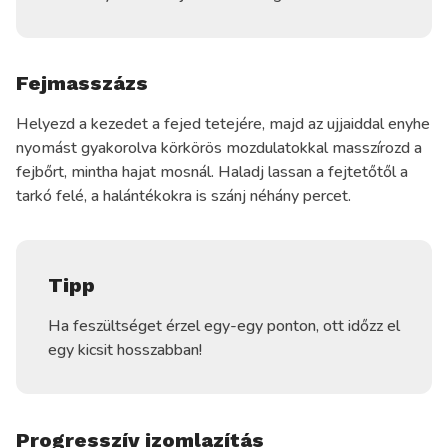
Fejmasszázs
Helyezd a kezedet a fejed tetejére, majd az ujjaiddal enyhe
nyomást gyakorolva körkörös mozdulatokkal masszírozd a
fejbőrt, mintha hajat mosnál. Haladj lassan a fejtetőtől a
tarkó felé, a halántékokra is szánj néhány percet.
Tipp
Ha feszültséget érzel egy-egy ponton, ott időzz el
egy kicsit hosszabban!
Progresszív izomlazítás