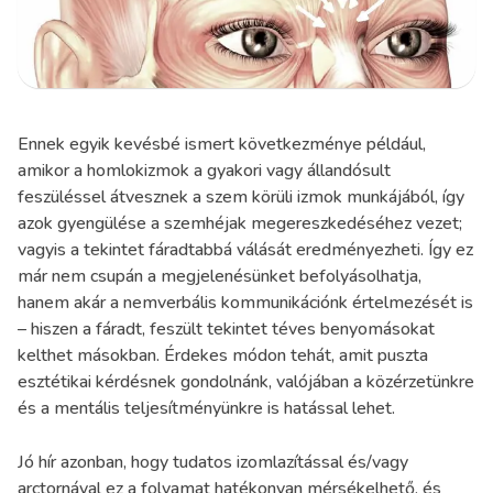
Ennek egyik kevésbé ismert következménye például,
amikor a homlokizmok a gyakori vagy állandósult
feszüléssel átvesznek a szem körüli izmok munkájából, így
azok gyengülése a szemhéjak megereszkedéséhez vezet;
vagyis a tekintet fáradtabbá válását eredményezheti. Így ez
már nem csupán a megjelenésünket befolyásolhatja,
hanem akár a nemverbális kommunikációnk értelmezését is
– hiszen a fáradt, feszült tekintet téves benyomásokat
kelthet másokban. Érdekes módon tehát, amit puszta
esztétikai kérdésnek gondolnánk, valójában a közérzetünkre
és a mentális teljesítményünkre is hatással lehet.
Jó hír azonban, hogy tudatos izomlazítással és/vagy
arctornával ez a folyamat hatékonyan mérsékelhető, és