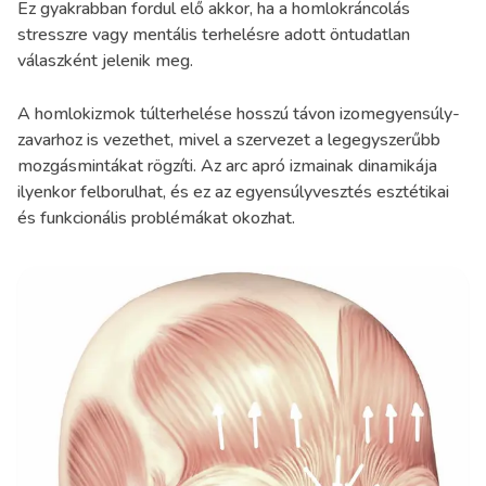
Ez gyakrabban fordul elő akkor, ha a homlokráncolás
stresszre vagy mentális terhelésre adott öntudatlan
válaszként jelenik meg.
A homlokizmok túlterhelése hosszú távon izomegyensúly-
zavarhoz is vezethet, mivel a szervezet a legegyszerűbb
mozgásmintákat rögzíti. Az arc apró izmainak dinamikája
ilyenkor felborulhat, és ez az egyensúlyvesztés esztétikai
és funkcionális problémákat okozhat.