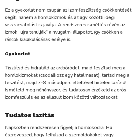
Ez a gyakorlat nem csupán az izomfeszültség csökkentését
segíti, hanem a homlokizmok és az agy közötti idegi
visszacsatolást is javítja. A rendszeres ismétlés révén az
izmok “újra tanulják” a nyugalmi állapotot, így csökken a
ráncok kialakulásának esélye is.
Gyakorlat
Tisztítsd és hidratáld az arcbőrödet, majd feszítsd meg a
homlokizmokat (csodálkozz egy hatalmasat), tartsd meg a
feszítést, majd 7-8 másodperc elteltével hirtelen lazítsd!
Ismételd meg néhányszor, és tudatosan érzékeld az erős
izomfeszülés és az ellazult izom közötti változásokat.
Tudatos lazítás
Napközben rendszeresen figyelj a homlokodra. Ha
észreveszed, hogy felhúzod a szemöldököket vagy